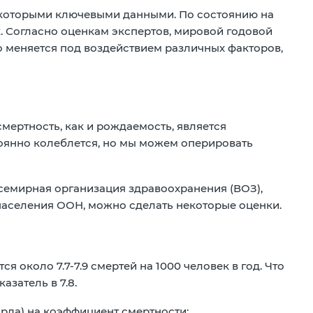
некоторыми ключевыми данными. По состоянию на
. Согласно оценкам экспертов, мировой годовой
но меняется под воздействием различных факторов,
смертность, как и рождаемость, является
оянно колеблется, но мы можем оперировать
семирная организация здравоохранения (ВОЗ),
населения ООН, можно сделать некоторые оценки.
ется около
7.7-7.9 смертей на 1000 человек в год
. Что
оказатель в
7.8
.
рда) на коэффициент смертности: