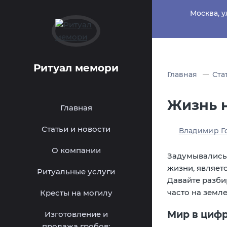
Москва, у
Ритуал мемори
Главная
Ста
Жизнь н
Главная
Статьи и новости
Владимир Г
О компании
Задумывались 
жизни, являет
Ритуальные услуги
Давайте разби
часто на земл
Кресты на могилу
Мир в цифр
Изготовление и
продажа гробов: