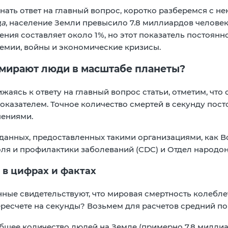
нать ответ на главный вопрос, коротко разберемся с 
да
, население Земли превысило 7.8 миллиардов человек
ения составляет около 1%, но этот показатель постоян
демии, войны и экономические кризисы.
умирают люди в масштабе планеты?
жаясь к ответу на главный вопрос статьи, отметим, что 
казателем. Точное количество смертей в секунду пост
чениями.
данных, предоставленных такими организациями, как В
ля и профилактики заболеваний (CDC) и Отдел народо
 в цифрах и фактах
ные свидетельствуют, что мировая смертность колебл
пересчете на секунды? Возьмем для расчетов средний п
щее количество людей на Земле (примерно 7.8 миллиа