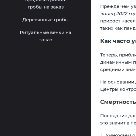
Прежде чем уз
гробы на заказ
конец 2022 го
Деревянные гробы
прирост насел
таких как пан
Ритуальные венки на
заказ
Как часто 
Теперь, прибли
динамичным по
средними зна
На основании 
Центры контро
Смертность
Последние дан
это значит в 
Умножаем об