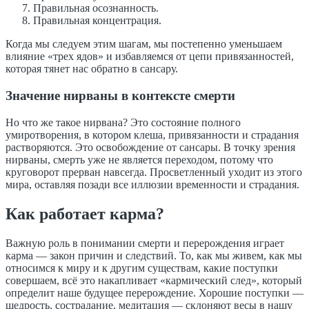
Правильная осознанность.
Правильная концентрация.
Когда мы следуем этим шагам, мы постепенно уменьшаем
влияние «трех ядов» и избавляемся от цепи привязанностей,
которая тянет нас обратно в сансару.
Значение нирваны в контексте смерти
Но что же такое нирвана? Это состояние полного
умиротворения, в котором клеша, привязанности и страдания
растворяются. Это освобождение от сансары. В точку зрения
нирваны, смерть уже не является переходом, потому что
круговорот прерван навсегда. Просветленный уходит из этого
мира, оставляя позади все иллюзии временности и страдания.
Как работает карма?
Важную роль в понимании смерти и перерождения играет
карма — закон причин и следствий. То, как мы живем, как мы
относимся к миру и к другим существам, какие поступки
совершаем, всё это накапливает «кармический след», который
определит наше будущее перерождение. Хорошие поступки —
щедрость, сострадание, медитация — склоняют весы в нашу