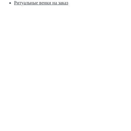
Ритуальные венки на заказ
Москва, ул. Краснобогатырская д. 2
8 (800) 123-45-67