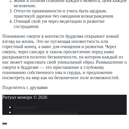
Живи в полном сознании каждого момента, ценя каждое
мгновение.
Отпусти привязанности и учись быть щедрым,
практикуй дарение без ожидания вознаграждения.
Очищай свой ум через медитацию и развитие
сострадания.
Понимание смерти в контексте буддизма открывает новый
взгляд на жизнь. Это не пугающая неизвестность или
горестный конец, а шанс для очищения и развития. Через
смерть, через сансару и сквозь просветление перед нами
раскрывается полотно бесконечности, на котором каждый из
нас может нарисовать свой уникальный образ. Размышление о
смерти в буддизме — это приглашение к глубокому
пониманию собственного ума и сердца, и предложение
посмотреть на мир как на бесконечное поле возможностей.
Поделитесь с друзьями
Ритуал мемори ©
2026
Карта сайта
Политика конфиденциальности