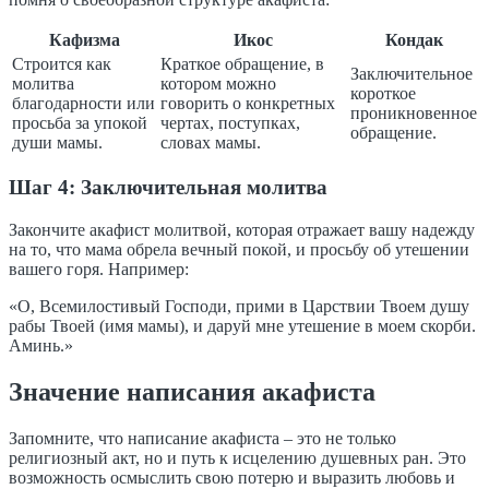
Кафизма
Икос
Кондак
Строится как
Краткое обращение, в
Заключительное
молитва
котором можно
короткое
благодарности или
говорить о конкретных
проникновенное
просьба за упокой
чертах, поступках,
обращение.
души мамы.
словах мамы.
Шаг 4: Заключительная молитва
Закончите акафист молитвой, которая отражает вашу надежду
на то, что мама обрела вечный покой, и просьбу об утешении
вашего горя. Например:
«О, Всемилостивый Господи, прими в Царствии Твоем душу
рабы Твоей (имя мамы), и даруй мне утешение в моем скорби.
Аминь.»
Значение написания акафиста
Запомните, что написание акафиста – это не только
религиозный акт, но и путь к исцелению душевных ран. Это
возможность осмыслить свою потерю и выразить любовь и