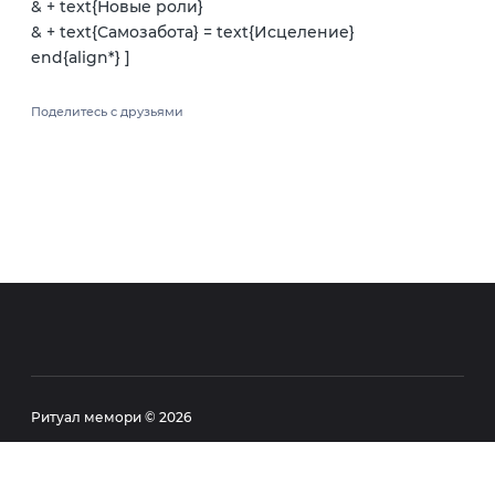
& + text{Новые роли}
& + text{Самозабота} = text{Исцеление}
end{align*} ]
Поделитесь с друзьями
Ритуал мемори ©
2026
Карта сайта
Политика конфиденциальности