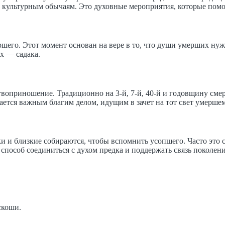
 культурным обычаям. Это духовные мероприятия, которые пом
его. Этот момент основан на вере в то, что души умерших нуж
х — садака.
оприношение. Традиционно на 3-й, 7-й, 40-й и годовщину смер
ется важным благим делом, идущим в зачет на тот свет умершем
и и близкие собираются, чтобы вспомнить усопшего. Часто это с
 способ соединиться с духом предка и поддержать связь поколен
скоши.