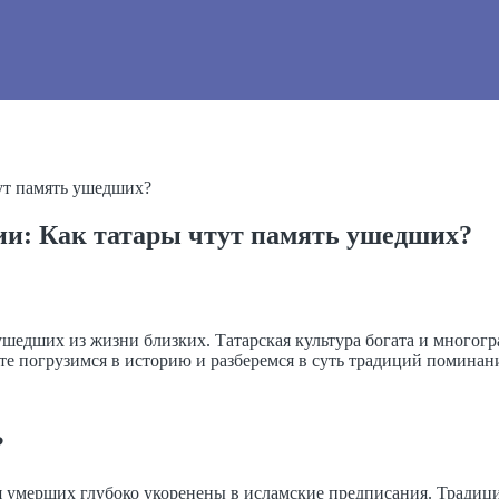
ут память ушедших?
ии: Как татары чтут память ушедших?
ушедших из жизни близких. Татарская культура богата и многог
е погрузимся в историю и разберемся в суть традиций поминани
?
 умерших глубоко укоренены в исламские предписания. Традици