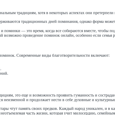
нальным традициям, хотя в некоторых аспектах они претерпели
рживаются традиционных дней поминания, однако форма может 
и поминки — это время, когда все собираются вместе, чтобы под
 возможно проведение поминок онлайн, особенно если семья ра
 поминок. Современные виды благотворительности включают:
.
ений.
дициям, это еще и возможность проявить гуманность и сострада
я неизменной и продолжает нести в себе духовные и культурные
атары чтут память своих предков. Каждый народ уникален, и в к
 неотъемлемая часть жизни, которая учит милосердию, семейным