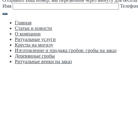
Отправьте Ваш номер, мы перезвоним через минуту для беспла
Имя
Телефо
Главная
Статьи и новости
О компании
Ритуальные услуги
Кресты на могилу
Изготовление и продажа гробов: гробы на заказ
Деревянные гробы
Ритуальные венки на заказ
Москва, ул. Краснобогатырская д. 2