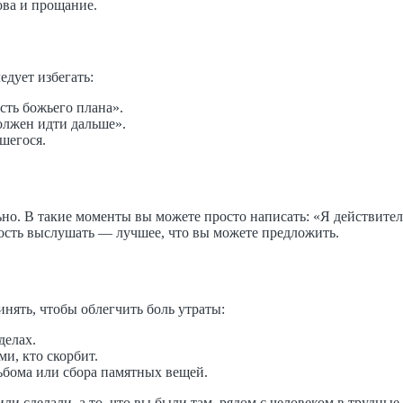
ова и прощание.
ледует избегать:
сть божьего плана».
олжен идти дальше».
шегося.
. В такие моменты вы можете просто написать: «Я действительно 
ность выслушать — лучшее, что вы можете предложить.
нять, чтобы облегчить боль утраты:
делах.
и, кто скорбит.
ьбома или сбора памятных вещей.
или сделали, а то, что вы были там, рядом с человеком в трудны