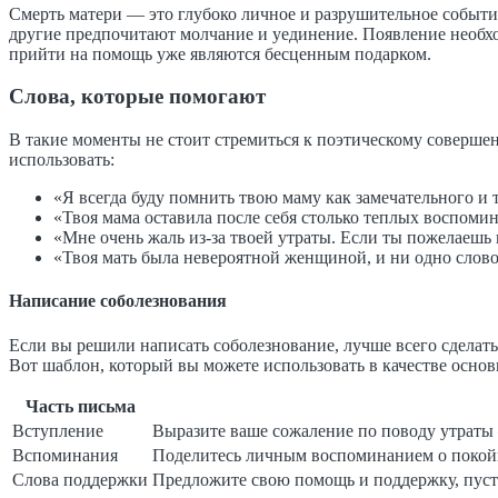
Смерть матери — это глубоко личное и разрушительное событи
другие предпочитают молчание и уединение. Появление необход
прийти на помощь уже являются бесценным подарком.
Слова, которые помогают
В такие моменты не стоит стремиться к поэтическому соверше
использовать:
«Я всегда буду помнить твою маму как замечательного и 
«Твоя мама оставила после себя столько теплых воспомин
«Мне очень жаль из-за твоей утраты. Если ты пожелаешь п
«Твоя мать была невероятной женщиной, и ни одно слово 
Написание соболезнования
Если вы решили написать соболезнование, лучше всего сделать
Вот шаблон, который вы можете использовать в качестве основ
Часть письма
Вступление
Выразите ваше сожаление по поводу утраты 
Вспоминания
Поделитесь личным воспоминанием о покойн
Слова поддержки
Предложите свою помощь и поддержку, пусть