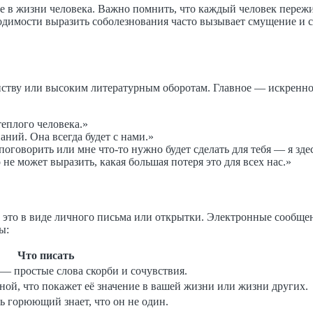
е в жизни человека. Важно помнить, что каждый человек пережи
имости выразить соболезнования часто вызывает смущение и стр
нству или высоким литературным оборотам. Главное — искреннос
теплого человека.»
аний. Она всегда будет с нами.»
оговорить или мне что-то нужно будет сделать для тебя — я зде
не может выразить, какая большая потеря это для всех нас.»
 это в виде личного письма или открытки. Электронные сообщен
ы:
Что писать
— простые слова скорби и сочувствия.
ой, что покажет её значение в вашей жизни или жизни других.
 горюющий знает, что он не один.