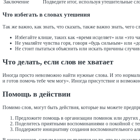
Заключение
Подведите итог, используя утешительные сл
Что избегать в словах утешения
Так же важно, как знать, что сказать, также важно знать, чего с
Избегайте клише, таких как «время исцеляет» или «это ча
Не умаляйте чувства горя, говоря «будь сильным» или «д
Не стоит пытаться объяснить или искать причины случив
Что делать, если слов не хватает
Иногда просто невозможно найти нужные слова. И это нормально
и готов помочь тебе чем могу». Иногда присутствие и возмож
Помощь в действии
Помимо слов, могут быть действия, которые вы можете предпри
Предложите помощь в организации поминок или других 
Поделитесь приятными воспоминаниями о покойной с тем
Поддержите инициативу создания воспоминательного ал
В конце концов, самым важным является не то, что вы сказали 