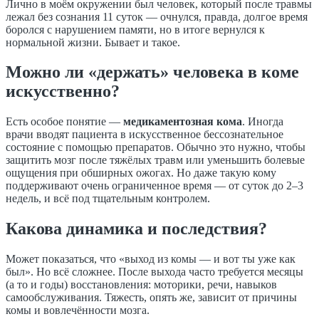
Лично в моём окружении был человек, который после травмы
лежал без сознания 11 суток — очнулся, правда, долгое время
боролся с нарушением памяти, но в итоге вернулся к
нормальной жизни. Бывает и такое.
Можно ли «держать» человека в коме
искусственно?
Есть особое понятие —
медикаментозная кома
. Иногда
врачи вводят пациента в искусственное бессознательное
состояние с помощью препаратов. Обычно это нужно, чтобы
защитить мозг после тяжёлых травм или уменьшить болевые
ощущения при обширных ожогах. Но даже такую кому
поддерживают очень ограниченное время — от суток до 2–3
недель, и всё под тщательным контролем.
Какова динамика и последствия?
Может показаться, что «выход из комы — и вот ты уже как
был». Но всё сложнее. После выхода часто требуется месяцы
(а то и годы) восстановления: моторики, речи, навыков
самообслуживания. Тяжесть, опять же, зависит от причины
комы и вовлечённости мозга.