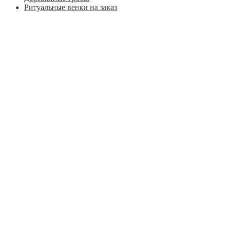
Ритуальные венки на заказ
Москва, ул. Краснобогатырская д. 2
8 (800) 123-45-67