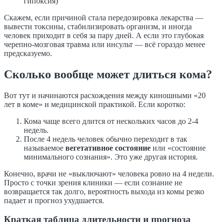
гипоксия)
Скажем, если причиной стала передозировка лекарства —
вывести токсины, стабилизировать организм, и иногда
человек приходит в себя за пару дней. А если это глубокая
черепно-мозговая травма или инсульт — всё гораздо менее
предсказуемо.
Сколько вообще может длиться кома?
Вот тут и начинаются расхождения между киношными «20
лет в коме» и медицинской практикой. Если коротко:
Кома чаще всего длится от нескольких часов до 2-4
недель.
После 4 недель человек обычно переходит в так
называемое
вегетативное состояние
или «состояние
минимального сознания». Это уже другая история.
Конечно, врачи не «выключают» человека ровно на 4 недели.
Просто с точки зрения клиники — если сознание не
возвращается так долго, вероятность выхода из комы резко
падает и прогноз ухудшается.
Краткая таблица длительности и прогноза